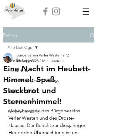
Beitrag
Alle Beiträge
Bürgerverein Verler Westen e. V.
Alle Beiträge
18. Sept. 2023
2 Min. Lesezeit
Eine Nacht im Heubett-
Ackkerbau
Himmel: Spaß,
Veranstaltungen & Fahrten
Stockbrot und
Nachbarschaft
Sternenhimmel!
Vereinsleben
Liebe Freunde des Bürgervereins 
Pressemitteilung
Verler Westen und des Droste-
Hauses. Der Bericht zur diesjährigen 
Heuboden-Übernachtung ist uns 