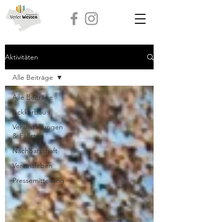
Aktivitäten
Alle Beiträge
Alle Beiträge
Ackkerbau
Veranstaltungen
& Fahrten
Nachbarschaft
Vereinsleben
Pressemitteilung