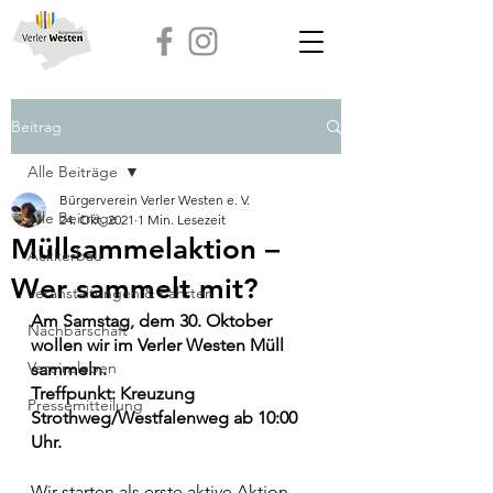
Beitrag
Alle Beiträge
Bürgerverein Verler Westen e. V.
Alle Beiträge
24. Okt. 2021
1 Min. Lesezeit
Müllsammelaktion –
Ackkerbau
Wer sammelt mit?
Veranstaltungen & Fahrten
Am Samstag, dem 30. Oktober 
Nachbarschaft
wollen wir im Verler Westen Müll 
Vereinsleben
sammeln. 
Treffpunkt: Kreuzung 
Pressemitteilung
Strothweg/Westfalenweg ab 10:00 
Uhr.
Wir starten als erste aktive Aktion 