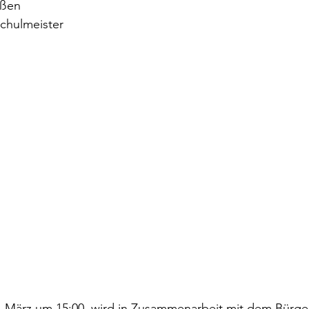
üßen
Schulmeister
 März um 15:00, wird in Zusammenarbeit mit dem Bürgerv