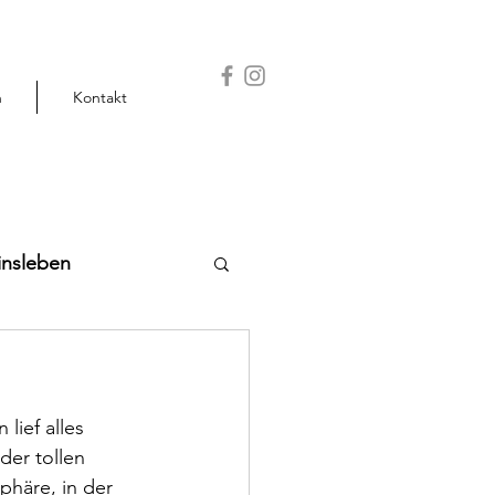
n
Kontakt
insleben
ief alles 
der tollen 
phäre, in der 