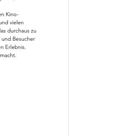
en Kino-
nd vielen 
as durchaus zu 
n und Besucher 
n Erlebnis.
 macht.