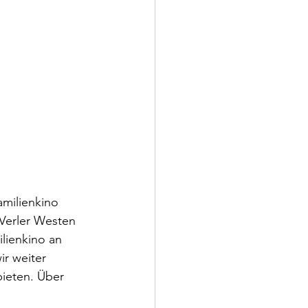
amilienkino 
Verler Westen 
lienkino an 
r weiter 
ieten. Über 